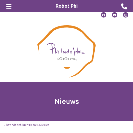
Robot Phi
Nieuws
U bevindt zich hier:
Home
»
Nieuws