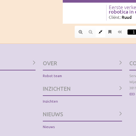
OVER
C
Robot team
Ser
Wije
INZICHTEN
381
033 
Inzichten
NIEUWS
Nieuws