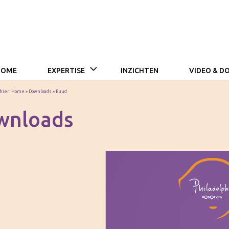
HOME
EXPERTISE
INZICHTEN
VIDEO & 
 hier:
Home
»
Downloads
»
Ruud
wnloads