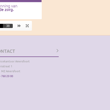
ONTACT
vicekantoor Amersfoort
rsstraat 1
1 MZ Amersfoort
- 760 20 00