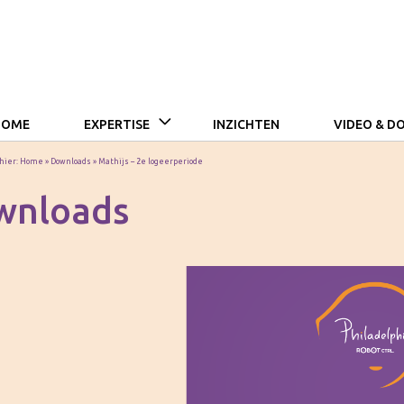
HOME
EXPERTISE
INZICHTEN
VIDEO & 
 hier:
Home
»
Downloads
»
Mathijs – 2e logeerperiode
wnloads