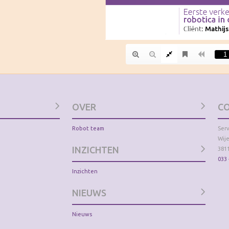
OVER
C
Robot team
Ser
Wije
INZICHTEN
381
033 
Inzichten
NIEUWS
Nieuws