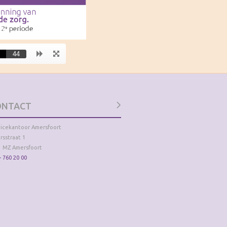
ONTACT
vicekantoor Amersfoort
rsstraat 1
1 MZ Amersfoort
- 760 20 00