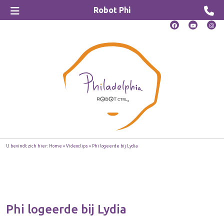
Robot Phi
U bevindt zich hier:
Home
»
Videoclips
»
Phi logeerde bij Lydia
Phi logeerde bij Lydia