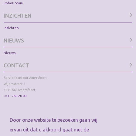
Robot team
INZICHTEN
Inzichten
NIEUWS
Nieuws
CONTACT
Servicekantoor Amersfoort
Wijersstraat 1
3811 MZ Amersfoort
033 - 760 20 00
Door onze website te bezoeken gaan wij
ervan uit dat u akkoord gaat met de
Privacy verklaring