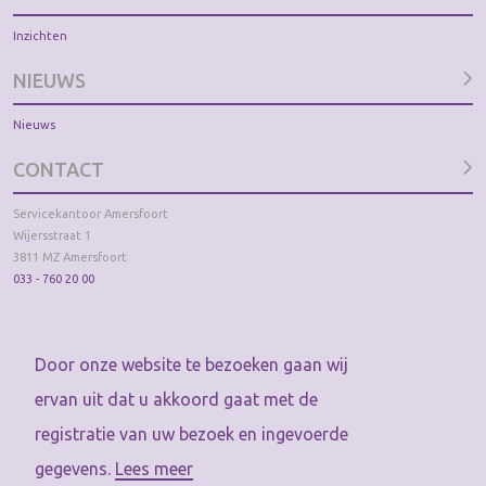
Inzichten
NIEUWS
Nieuws
CONTACT
Servicekantoor Amersfoort
Wijersstraat 1
3811 MZ Amersfoort
033 - 760 20 00
Door onze website te bezoeken gaan wij
ervan uit dat u akkoord gaat met de
Privacy verklaring
registratie van uw bezoek en ingevoerde
Disclaimer
gegevens.
Lees meer